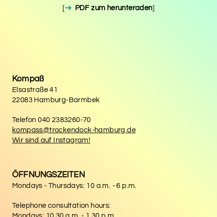
[
PDF zum herunteraden
]
Kompaß
Elsastraße 41
22083 Hamburg-Barmbek
Telefon
040 2383260-70
kompass@trockendock-hamburg.de
Wir sind auf Instagram!
ÖFFNUNGSZEITEN
Mondays - Thursdays: 10 a.m. - 6 p.m.
Telephone consultation hours:
Mondays: 10.30 a.m. - 1.30 p.m.